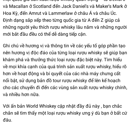
và Macallan ở Scotland đến Jack Daniel's và Maker's Mark ở
Hoa Kỳ, đến Amrut và Lammerlaw ở châu Á và châu Úc.
Định dạng sắp xếp theo từng quốc gia từ A đến Z giúp cả
những người yêu thích rượu whisky lâu năm và những người
mới bắt đầu đều có thể dễ dàng tiếp cận.
Ghi chú về hương vị và thông tin về các yếu tố góp phần tạo
nên hương vị độc đáo của từng loại rượu whisky sẽ giúp bạn
khám phá và thưởng thức loại rượu đặc biệt này. Tìm hiểu
về mọi khía cạnh của quá trình sản xuất rượu whisky, hiểu rõ
hơn về hoạt động và bí quyết của các nhà máy chưng cất
nổi bật, sử dụng bản đồ tour rượu whisky để lên kế hoạch
cho các chuyến đi đến các vùng sản xuất rượu whisky chính,
và nhiều hơn nữa.
Với ấn bản World Whiskey cập nhật đầy đủ này , bạn chắc
chắn sẽ tìm thấy một loại rượu whisky ưng ý dù bạn ở bất cứ
đâu.