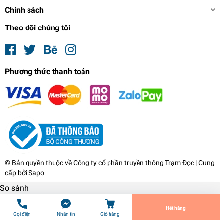
Chính sách
Theo dõi chúng tôi
Phương thức thanh toán
World Whiskey: A Nation-by-Nation Guide to the
Best Distillery Secrets
1.299.000₫
© Bản quyền thuộc về
Công ty cổ phần truyền thông Trạm Đọc
| Cung
undefined
cấp bởi
Sapo
So sánh
Tiến Hành Thanh Toán
Hết hàng
Gọi điện
Nhắn tin
Giỏ hàng