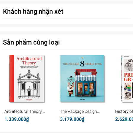
Khách hàng nhận xét
Sản phẩm cùng loại
Architectural Theory.
The Package Design
History o
Pioneering Texts on
Book 8
Graphics
1.339.000₫
3.179.000₫
2.629.0
Architecture from the
Renaissance to Today