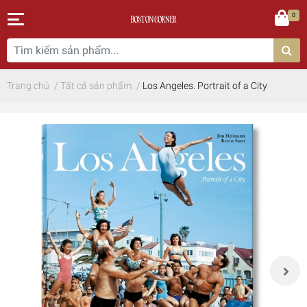
0
Trang chủ
/
Tất cả sản phẩm
/
Los Angeles. Portrait of a City