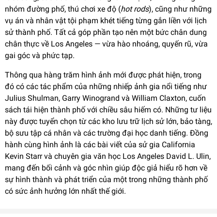
nhóm đường phố, thú chơi xe độ (
hot rods
), cũng như những
vụ án và nhân vật tội phạm khét tiếng từng gắn liền với lịch
sử thành phố. Tất cả góp phần tạo nên một bức chân dung
chân thực về Los Angeles — vừa hào nhoáng, quyến rũ, vừa
gai góc và phức tạp.
Thông qua hàng trăm hình ảnh mới được phát hiện, trong
đó có các tác phẩm của những nhiếp ảnh gia nổi tiếng như
Julius Shulman, Garry Winogrand và William Claxton, cuốn
sách tái hiện thành phố với chiều sâu hiếm có. Những tư liệu
này được tuyển chọn từ các kho lưu trữ lịch sử lớn, bảo tàng,
bộ sưu tập cá nhân và các trường đại học danh tiếng. Đồng
hành cùng hình ảnh là các bài viết của sử gia California
Kevin Starr và chuyên gia văn học Los Angeles David L. Ulin,
mang đến bối cảnh và góc nhìn giúp độc giả hiểu rõ hơn về
sự hình thành và phát triển của một trong những thành phố
có sức ảnh hưởng lớn nhất thế giới.