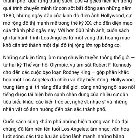
thành phố. Qua từng trang sách, Los Angeles hiện lên trong
quá trình chuyển mình từ cơn sốt bất động sản những năm
1880, những ngày đầu của kinh đô điện ảnh Hollywood, sự
mở rộng đô thị mạnh mẽ trong thế kỷ XX, cho đến diện mạo
của thành phố ngày nay. Với hơn 500 hình ảnh, cuốn sách
ghi lại hành trình Los Angeles từ một vùng đất hoang mạc
khô cằn trở thành một đại đô thị rộng lớn rợp bóng cọ.
Những sự kiện từng làm rung chuyển truyền thông thế giới —
từ hai kỳ Thế vận hội Olympic, vụ ám sát Robert F. Kennedy
cho đến các cuộc bạo loạn Rodney King — góp phần khắc
họa một Los Angeles đa chiều và đầy biến động. Hollywood,
trung tâm giải trí hàng đầu thế giới, cùng những ngôi sao nổi
tiếng được tái hiện bên cạnh chân dung của nhiều cư dân
tiêu biểu khác: các kiến trúc sư, nghệ sĩ, nhạc sĩ và những
nhân vật có ảnh hưởng đến bản sắc thành phố.
Cuốn sách cũng khám phá những hiện tượng văn hóa đại
chúng đã làm nên tên tuổi Los Angeles: âm nhạc, văn hóa
lướt sóng, các trào lưu ăn uống lành mạnh, những băng