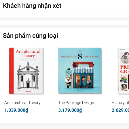
Khách hàng nhận xét
Sản phẩm cùng loại
Architectural Theory.
The Package Design
History o
Pioneering Texts on
Book 8
Graphics
1.339.000₫
3.179.000₫
2.629.0
Architecture from the
Renaissance to Today