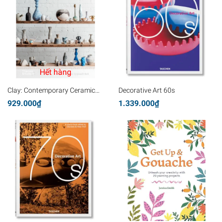
Hết hàng
Clay: Contemporary Ceramic
Decorative Art 60s
Artisans
929.000₫
1.339.000₫