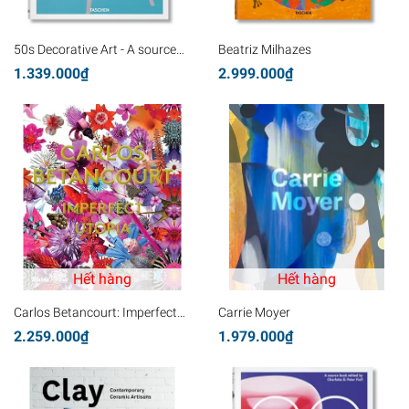
50s Decorative Art - A source
Beatriz Milhazes
book edited by Charlotte &
1.339.000₫
2.999.000₫
Peter Fiell
Hết hàng
Hết hàng
Carlos Betancourt: Imperfect
Carrie Moyer
Utopia
2.259.000₫
1.979.000₫