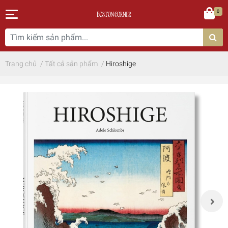
0
Trang chủ
/
Tất cả sản phẩm
/
Hiroshige