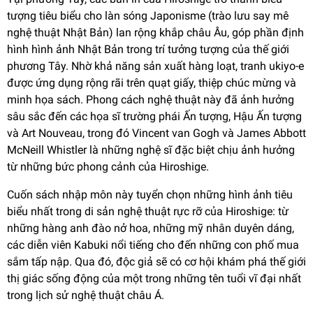
tượng tiêu biểu cho làn sóng Japonisme (trào lưu say mê
nghệ thuật Nhật Bản) lan rộng khắp châu Âu, góp phần định
hình hình ảnh Nhật Bản trong trí tưởng tượng của thế giới
phương Tây. Nhờ khả năng sản xuất hàng loạt, tranh ukiyo-e
được ứng dụng rộng rãi trên quạt giấy, thiệp chúc mừng và
minh họa sách. Phong cách nghệ thuật này đã ảnh hưởng
sâu sắc đến các họa sĩ trường phái Ấn tượng, Hậu Ấn tượng
và Art Nouveau, trong đó Vincent van Gogh và James Abbott
McNeill Whistler là những nghệ sĩ đặc biệt chịu ảnh hưởng
từ những bức phong cảnh của Hiroshige.
Cuốn sách nhập môn này tuyển chọn những hình ảnh tiêu
biểu nhất trong di sản nghệ thuật rực rỡ của Hiroshige: từ
những hàng anh đào nở hoa, những mỹ nhân duyên dáng,
các diễn viên Kabuki nổi tiếng cho đến những con phố mua
sắm tấp nập. Qua đó, độc giả sẽ có cơ hội khám phá thế giới
thị giác sống động của một trong những tên tuổi vĩ đại nhất
trong lịch sử nghệ thuật châu Á.