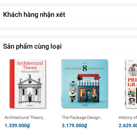
Khách hàng nhận xét
Sản phẩm cùng loại
Architectural Theory.
The Package Design
History o
Pioneering Texts on
Book 8
Graphics
1.339.000₫
3.179.000₫
2.629.0
Architecture from the
Renaissance to Today