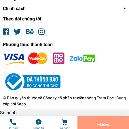
Chính sách
Theo dõi chúng tôi
Phương thức thanh toán
Hiroshige
769.000₫
undefined
© Bản quyền thuộc về
Công ty cổ phần truyền thông Trạm Đọc
| Cung
cấp bởi
Sapo
So sánh
Tiến Hành Thanh Toán
Hết hàng
Gọi điện
Nhắn tin
Giỏ hàng