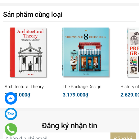
Sản phẩm cùng loại
Architectural Theory.
The Package Design
History o
Pioneering Texts on
Book 8
Graphics
1.339.000₫
3.179.000₫
2.629.0
Architecture from the
Renaissance to Today
Đăng ký nhận tin
Đăng ký