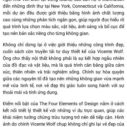
đến những dinh thự tại New York, Connecticut và California,
mỗi dự án đều được giới thiệu bằng hình ảnh chất lượng
cao cùng những phân tích ngắn gọn, giúp người đọc hiểu rõ
quá trình lựa chọn màu sắc, vật liệu, ánh sáng và bố cục để
tạo nên bản sắc riêng cho từng không gian.
Không chỉ dừng lại ở việc giới thiệu những công trình đẹp,
cuốn sách còn truyền tải tư duy thiết kế của Vicente Wolf.
Ông cho thấy nội thất không phải là sự kết hợp ngẫu nhiên
của đồ đạc và vật liệu, mà là quá trình cân bằng giữa cảm
xúc, thiên nhiên và trải nghiệm sống. Chính sự hòa quyện
giữa các nguyên tố đã tạo nên những không gian vừa mạnh
mẽ vừa tinh tế, nơi vẻ đẹp thị giác luôn song hành với sự
thoải mái và tính ứng dụng.
Điểm nổi bật của The Four Elements of Design nằm ở cách
kết nối triết lý thiết kế với những ví dụ trực quan, giúp các
khái niệm tưởng chừng trừu tượng trở nên dễ tiếp cận. Hình
ảnh do chính Vicente Wolf chụp không chỉ ghi lại vẻ đẹp của