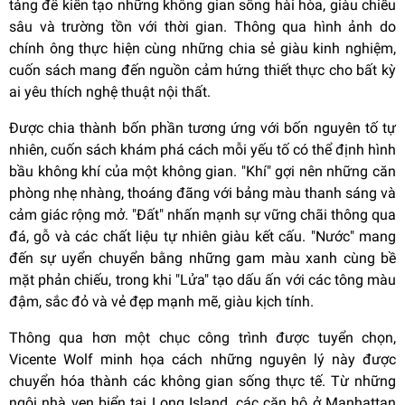
tảng để kiến tạo những không gian sống hài hòa, giàu chiều
sâu và trường tồn với thời gian. Thông qua hình ảnh do
chính ông thực hiện cùng những chia sẻ giàu kinh nghiệm,
cuốn sách mang đến nguồn cảm hứng thiết thực cho bất kỳ
ai yêu thích nghệ thuật nội thất.
Được chia thành bốn phần tương ứng với bốn nguyên tố tự
nhiên, cuốn sách khám phá cách mỗi yếu tố có thể định hình
bầu không khí của một không gian. "Khí" gợi nên những căn
phòng nhẹ nhàng, thoáng đãng với bảng màu thanh sáng và
cảm giác rộng mở. "Đất" nhấn mạnh sự vững chãi thông qua
đá, gỗ và các chất liệu tự nhiên giàu kết cấu. "Nước" mang
đến sự uyển chuyển bằng những gam màu xanh cùng bề
mặt phản chiếu, trong khi "Lửa" tạo dấu ấn với các tông màu
đậm, sắc đỏ và vẻ đẹp mạnh mẽ, giàu kịch tính.
Thông qua hơn một chục công trình được tuyển chọn,
Vicente Wolf minh họa cách những nguyên lý này được
chuyển hóa thành các không gian sống thực tế. Từ những
ngôi nhà ven biển tại Long Island, các căn hộ ở Manhattan