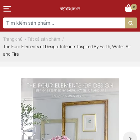
0
Trang chủ
/
Tất cả sản phẩm
/
The Four Elements of Design: Interiors Inspired By Earth, Water, Air
and Fire