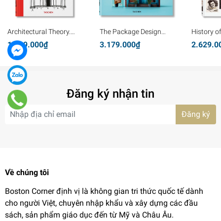
Architectural Theory.
The Package Design
History o
Pioneering Texts on
Book 8
Graphics
1.339.000₫
3.179.000₫
2.629.0
Architecture from the
Renaissance to Today
Đăng ký nhận tin
Đăng ký
Về chúng tôi
Boston Corner định vị là không gian tri thức quốc tế dành
cho người Việt, chuyên nhập khẩu và xây dựng các đầu
sách, sản phẩm giáo dục đến từ Mỹ và Châu Âu.