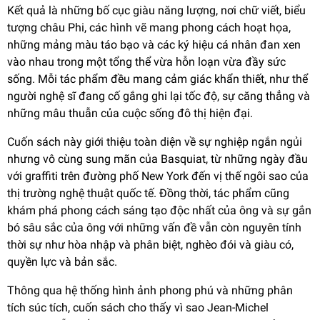
Kết quả là những bố cục giàu năng lượng, nơi chữ viết, biểu
tượng châu Phi, các hình vẽ mang phong cách hoạt họa,
những mảng màu táo bạo và các ký hiệu cá nhân đan xen
vào nhau trong một tổng thể vừa hỗn loạn vừa đầy sức
sống. Mỗi tác phẩm đều mang cảm giác khẩn thiết, như thể
người nghệ sĩ đang cố gắng ghi lại tốc độ, sự căng thẳng và
những mâu thuẫn của cuộc sống đô thị hiện đại.
Cuốn sách này giới thiệu toàn diện về sự nghiệp ngắn ngủi
nhưng vô cùng sung mãn của Basquiat, từ những ngày đầu
với graffiti trên đường phố New York đến vị thế ngôi sao của
thị trường nghệ thuật quốc tế. Đồng thời, tác phẩm cũng
khám phá phong cách sáng tạo độc nhất của ông và sự gắn
bó sâu sắc của ông với những vấn đề vẫn còn nguyên tính
thời sự như hòa nhập và phân biệt, nghèo đói và giàu có,
quyền lực và bản sắc.
Thông qua hệ thống hình ảnh phong phú và những phân
tích súc tích, cuốn sách cho thấy vì sao Jean-Michel