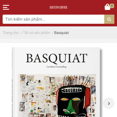
0
Trang chủ
/
Tất cả sản phẩm
/
Basquiat