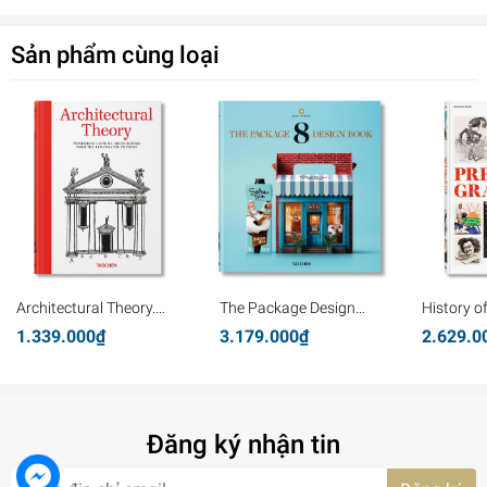
Sản phẩm cùng loại
Architectural Theory.
The Package Design
History o
Pioneering Texts on
Book 8
Graphics
1.339.000₫
3.179.000₫
2.629.0
Architecture from the
Renaissance to Today
Đăng ký nhận tin