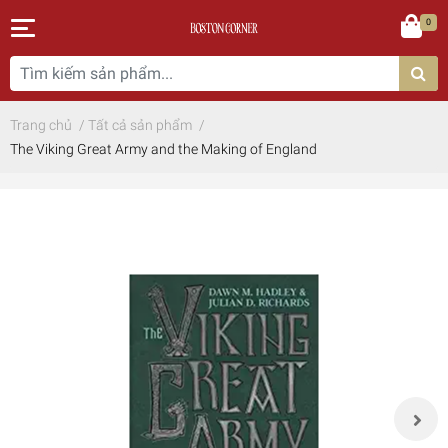
0
Trang chủ
/
Tất cả sản phẩm
/
The Viking Great Army and the Making of England