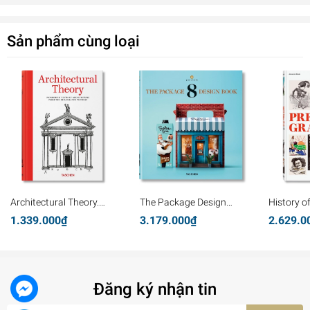
Sản phẩm cùng loại
Architectural Theory.
The Package Design
History o
Pioneering Texts on
Book 8
Graphics
1.339.000₫
3.179.000₫
2.629.0
Architecture from the
Renaissance to Today
Đăng ký nhận tin