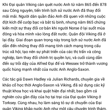
Khi Đại quân Viking càn quét nước Anh từ năm 865 đến 878
sau Công nguyên, tiến trình lịch sử nước Anh đã thay đổi
mãi mãi. Người dân quần đảo Anh đã quen với những cuộc
đột kích để cướp bạc và bắt tù binh, nhưng năm 865 chứng
kiến ​​một sự thay đổi cơ bản khi người Norse ở lại suốt mùa
đông và hòa mình vào lòng đất nước. Quân đội Viking đã ở
lại đây. Giai đoạn quan trọng này trong lịch sử nước Anh đã
dẫn đến những thay đổi mang tính cách mạng trong cấu
trúc xã hội, tạo nên sự phát triển của các thị trấn và công
nghiệp, làm thay đổi chính trị quyền lực, và cuối cùng dẫn
đến sự trỗi dậy của Alfred Đại đế và Wessex trở thành vương
quốc hùng mạnh nhất của nước Anh Anglo-Saxon.
Các tác giả Dawn Hadley và Julian Richards, chuyên gia về
khảo cổ học thời Anglo-Saxon và Viking, đã sử dụng các kỹ
thuật khoa học và khai quật hiện đại nhất, bao gồm cả
nghiên cứu gần đây của họ tại trại của Đại quân Viking ở
Torksey. Cùng nhau, họ làm sáng tỏ sự di chuyển của Đại
quân Viking khắp nước Anh như một câu chuyện trinh thám,