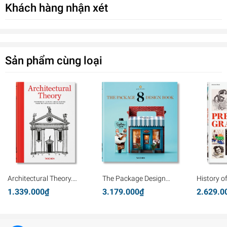
Khách hàng nhận xét
Sản phẩm cùng loại
Architectural Theory.
The Package Design
History o
Pioneering Texts on
Book 8
Graphics
1.339.000₫
3.179.000₫
2.629.0
Architecture from the
Renaissance to Today