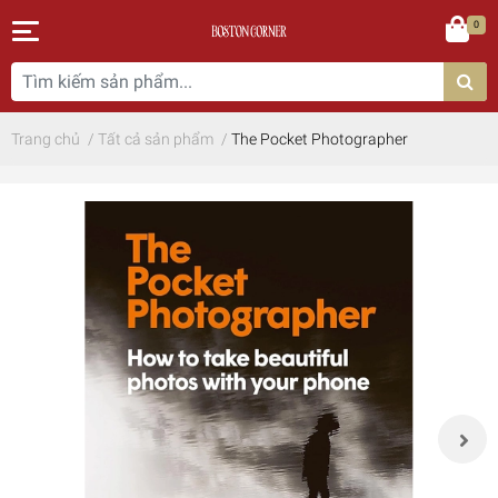
0
Trang chủ
/
Tất cả sản phẩm
/
The Pocket Photographer