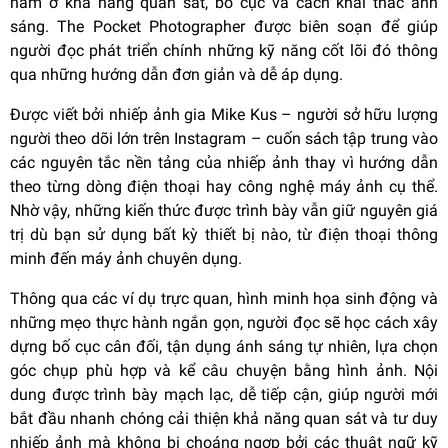
nằm ở khả năng quan sát, bố cục và cách khai thác ánh
sáng. The Pocket Photographer được biên soạn để giúp
người đọc phát triển chính những kỹ năng cốt lõi đó thông
qua những hướng dẫn đơn giản và dễ áp dụng.
Được viết bởi nhiếp ảnh gia Mike Kus – người sở hữu lượng
người theo dõi lớn trên Instagram – cuốn sách tập trung vào
các nguyên tắc nền tảng của nhiếp ảnh thay vì hướng dẫn
theo từng dòng điện thoại hay công nghệ máy ảnh cụ thể.
Nhờ vậy, những kiến thức được trình bày vẫn giữ nguyên giá
trị dù bạn sử dụng bất kỳ thiết bị nào, từ điện thoại thông
minh đến máy ảnh chuyên dụng.
Thông qua các ví dụ trực quan, hình minh họa sinh động và
những mẹo thực hành ngắn gọn, người đọc sẽ học cách xây
dựng bố cục cân đối, tận dụng ánh sáng tự nhiên, lựa chọn
góc chụp phù hợp và kể câu chuyện bằng hình ảnh. Nội
dung được trình bày mạch lạc, dễ tiếp cận, giúp người mới
bắt đầu nhanh chóng cải thiện khả năng quan sát và tư duy
nhiếp ảnh mà không bị choáng ngợp bởi các thuật ngữ kỹ