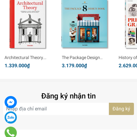
Architectural Theory.
The Package Design
History o
Pioneering Texts on
Book 8
Graphics
1.339.000₫
3.179.000₫
2.629.0
Architecture from the
Renaissance to Today
Đăng ký nhận tin
Đăng ký