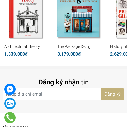
Architectural Theory.
The Package Design
History o
Pioneering Texts on
Book 8
Graphics
1.339.000₫
3.179.000₫
2.629.0
Architecture from the
Renaissance to Today
Đăng ký nhận tin
Đăng ký