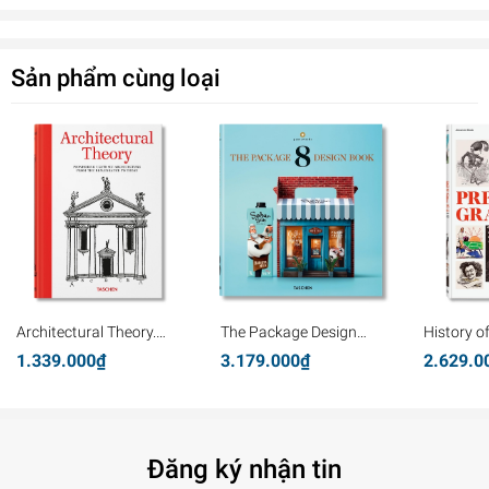
Sản phẩm cùng loại
Architectural Theory.
The Package Design
History o
Pioneering Texts on
Book 8
Graphics
1.339.000₫
3.179.000₫
2.629.0
Architecture from the
Renaissance to Today
Đăng ký nhận tin