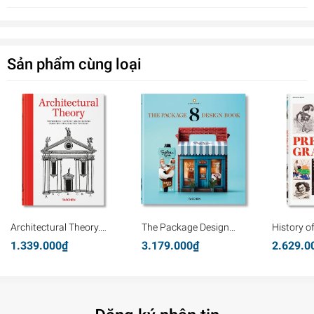
Sản phẩm cùng loại
Architectural Theory.
The Package Design
History o
Pioneering Texts on
Book 8
Graphics
1.339.000₫
3.179.000₫
2.629.0
Architecture from the
Renaissance to Today