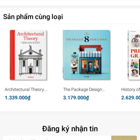
Sản phẩm cùng loại
Architectural Theory.
The Package Design
History o
Pioneering Texts on
Book 8
Graphics
1.339.000₫
3.179.000₫
2.629.0
Architecture from the
Renaissance to Today
Đăng ký nhận tin