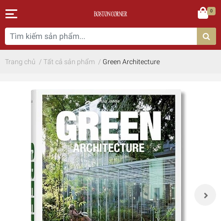
0
Trang chủ
/
Tất cả sản phẩm
/
Green Architecture