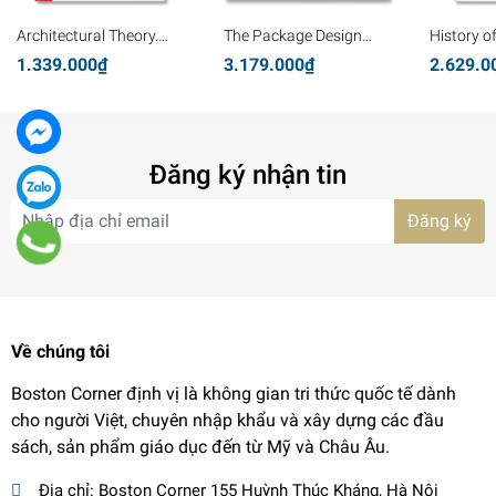
Architectural Theory.
The Package Design
History o
Pioneering Texts on
Book 8
Graphics
1.339.000₫
3.179.000₫
2.629.0
Architecture from the
Renaissance to Today
Đăng ký nhận tin
Đăng ký
Về chúng tôi
Boston Corner định vị là không gian tri thức quốc tế dành
cho người Việt, chuyên nhập khẩu và xây dựng các đầu
sách, sản phẩm giáo dục đến từ Mỹ và Châu Âu.
Địa chỉ:
Boston Corner 155 Huỳnh Thúc Kháng, Hà Nội