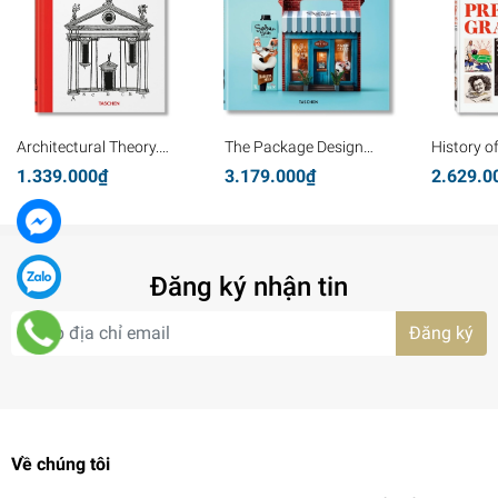
Architectural Theory.
The Package Design
History o
Pioneering Texts on
Book 8
Graphics
1.339.000₫
3.179.000₫
2.629.0
Architecture from the
Renaissance to Today
Đăng ký nhận tin
Đăng ký
Về chúng tôi