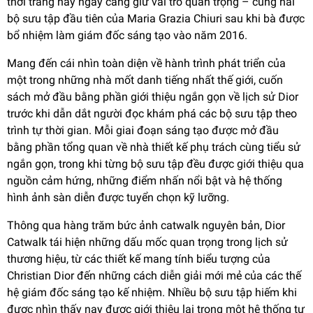
thời trang này ngày càng giữ vai trò quan trọng – cùng hai
bộ sưu tập đầu tiên của Maria Grazia Chiuri sau khi bà được
bổ nhiệm làm giám đốc sáng tạo vào năm 2016.
Mang đến cái nhìn toàn diện về hành trình phát triển của
một trong những nhà mốt danh tiếng nhất thế giới, cuốn
sách mở đầu bằng phần giới thiệu ngắn gọn về lịch sử Dior
trước khi dẫn dắt người đọc khám phá các bộ sưu tập theo
trình tự thời gian. Mỗi giai đoạn sáng tạo được mở đầu
bằng phần tổng quan về nhà thiết kế phụ trách cùng tiểu sử
ngắn gọn, trong khi từng bộ sưu tập đều được giới thiệu qua
nguồn cảm hứng, những điểm nhấn nổi bật và hệ thống
hình ảnh sàn diễn được tuyển chọn kỹ lưỡng.
Thông qua hàng trăm bức ảnh catwalk nguyên bản, Dior
Catwalk tái hiện những dấu mốc quan trọng trong lịch sử
thương hiệu, từ các thiết kế mang tính biểu tượng của
Christian Dior đến những cách diễn giải mới mẻ của các thế
hệ giám đốc sáng tạo kế nhiệm. Nhiều bộ sưu tập hiếm khi
được nhìn thấy nay được giới thiệu lại trong một hệ thống tư