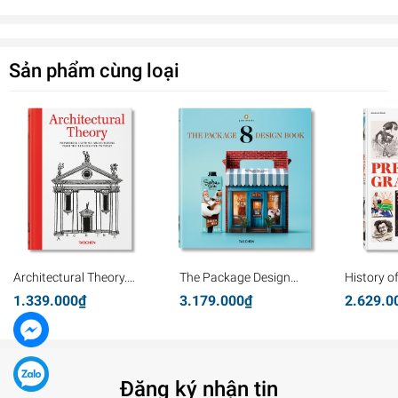
Sản phẩm cùng loại
Architectural Theory.
The Package Design
History o
Pioneering Texts on
Book 8
Graphics
1.339.000₫
3.179.000₫
2.629.0
Architecture from the
Renaissance to Today
Đăng ký nhận tin