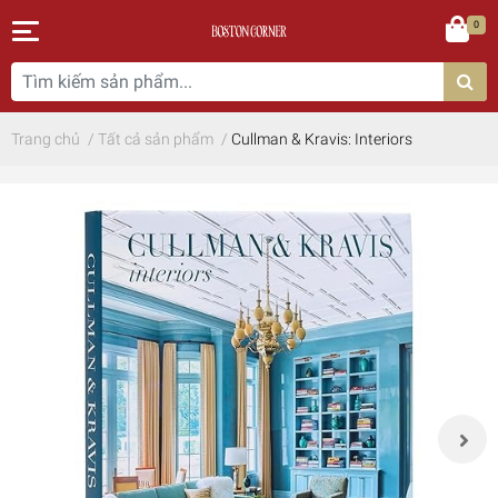
0
Trang chủ
/
Tất cả sản phẩm
/
Cullman & Kravis: Interiors