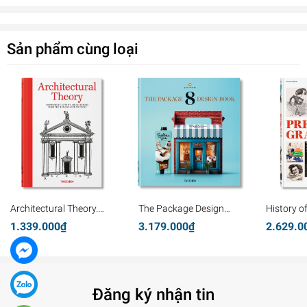
Sản phẩm cùng loại
Architectural Theory.
The Package Design
History o
Pioneering Texts on
Book 8
Graphics
1.339.000₫
3.179.000₫
2.629.0
Architecture from the
Renaissance to Today
Đăng ký nhận tin