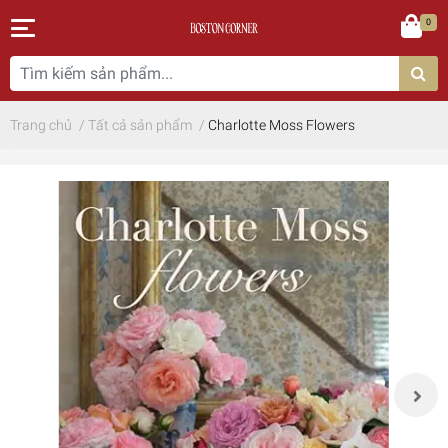
0
Trang chủ
/
Tất cả sản phẩm
/
Charlotte Moss Flowers