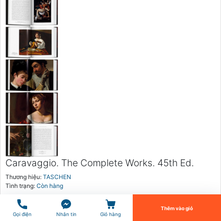
Caravaggio. The Complete Works. 45th
Ed.
1.049.000₫
undefined
Caravaggio. The Complete Works. 45th Ed.
Thương hiệu:
TASCHEN
Tình trạng:
Còn hàng
Tiến Hành Thanh Toán
1.049.000₫
Thêm vào giỏ
Gọi điện
Nhắn tin
Giỏ hàng