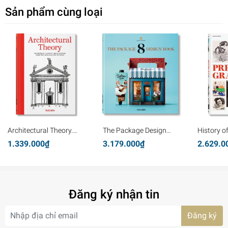
Sản phẩm cùng loại
Architectural Theory.
The Package Design
History o
Pioneering Texts on
Book 8
Graphics
1.339.000₫
3.179.000₫
2.629.0
Architecture from the
Renaissance to Today
Đăng ký nhận tin
Đăng ký