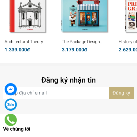
Architectural Theory.
The Package Design
History o
Pioneering Texts on
Book 8
Graphics
1.339.000₫
3.179.000₫
2.629.0
Architecture from the
Renaissance to Today
Đăng ký nhận tin
Đăng ký
Về chúng tôi