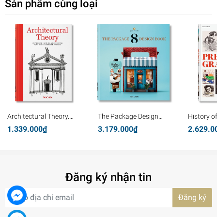
Sản phẩm cùng loại
Architectural Theory.
The Package Design
History o
Pioneering Texts on
Book 8
Graphics
1.339.000₫
3.179.000₫
2.629.0
Architecture from the
Renaissance to Today
Đăng ký nhận tin
Đăng ký