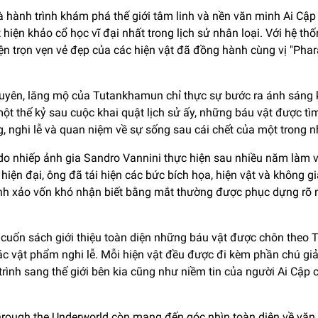
à hành trình khám phá thế giới tâm linh và nền văn minh Ai Cậ
n khảo cổ học vĩ đại nhất trong lịch sử nhân loại. Với hệ thốn
n trọn vẹn vẻ đẹp của các hiện vật đã đồng hành cùng vị "Pharao
guyên, lăng mộ của Tutankhamun chỉ thực sự bước ra ánh sáng 
t thế kỷ sau cuộc khai quật lịch sử ấy, những báu vật được tìm
, nghi lễ và quan niệm về sự sống sau cái chết của một trong n
do nhiếp ảnh gia Sandro Vannini thực hiện sau nhiều năm làm v
 hiện đại, ông đã tái hiện các bức bích họa, hiện vật và không 
 tinh xảo vốn khó nhận biết bằng mắt thường được phục dựng rõ 
cuốn sách giới thiệu toàn diện những báu vật được chôn theo 
các vật phẩm nghi lễ. Mỗi hiện vật đều được đi kèm phần chú giả
trình sang thế giới bên kia cũng như niềm tin của người Ai Cập 
 through the Underworld còn mang đến góc nhìn toàn diện về văn 