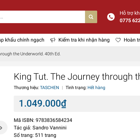
Hỗ trợ k
0775 62
p khẩu chính ngạch
Kiểm tra khi nhận hàng
Hoàn tr
hrough the Underworld. 40th Ed.
King Tut. The Journey through t
Thương hiệu:
TASCHEN
|
Tình trạng:
Hết hàng
1.049.000₫
Mã ISBN: 9783836584234
Tác giả: Sandro Vannini
Số trang: 511 trang