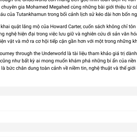
ủa chuyên gia Mohamed Megahed cùng những bài giới thiệu từ cá
 báu của Tutankhamun trong bối cảnh lịch sử kéo dài hơn bốn n
hai quật lăng mộ của Howard Carter, cuốn sách không chỉ tôn 
ng nghệ hiện đại trong việc lưu giữ và nghiên cứu di sản văn 
n vật và mở ra cơ hội tiếp cận gần hơn với một trong những kho
rney through the Underworld là tài liệu tham khảo giá trị dành
u, cũng như bất kỳ ai mong muốn khám phá những bí ẩn của nền 
à bức chân dung toàn cảnh về niềm tin, nghệ thuật và thế giớ