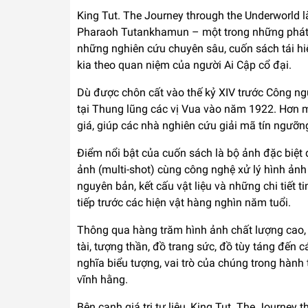
King Tut. The Journey through the Underworld l
Pharaoh Tutankhamun – một trong những phát hiệ
những nghiên cứu chuyên sâu, cuốn sách tái hiệ
kia theo quan niệm của người Ai Cập cổ đại.
Dù được chôn cất vào thế kỷ XIV trước Công n
tại Thung lũng các vị Vua vào năm 1922. Hơn mộ
giá, giúp các nhà nghiên cứu giải mã tín ngưỡng
Điểm nổi bật của cuốn sách là bộ ảnh đặc biệt 
ảnh (multi-shot) cùng công nghệ xử lý hình ảnh
nguyên bản, kết cấu vật liệu và những chi tiết
tiếp trước các hiện vật hàng nghìn năm tuổi.
Thông qua hàng trăm hình ảnh chất lượng cao, 
tài, tượng thần, đồ trang sức, đồ tùy táng đến 
nghĩa biểu tượng, vai trò của chúng trong hành 
vĩnh hằng.
Bên cạnh giá trị tư liệu, King Tut. The Journey