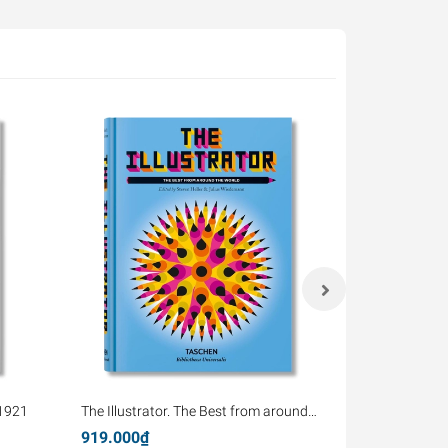
-1921
The Illustrator. The Best from around
Frédéric Cha
the World
Communist C
919.000₫
2.359.000₫