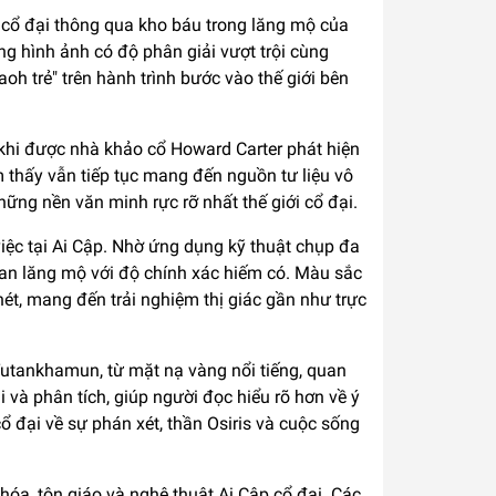
p cổ đại thông qua kho báu trong lăng mộ của
g hình ảnh có độ phân giải vượt trội cùng
h trẻ" trên hành trình bước vào thế giới bên
khi được nhà khảo cổ Howard Carter phát hiện
 thấy vẫn tiếp tục mang đến nguồn tư liệu vô
hững nền văn minh rực rỡ nhất thế giới cổ đại.
iệc tại Ai Cập. Nhờ ứng dụng kỹ thuật chụp đa
gian lăng mộ với độ chính xác hiếm có. Màu sắc
nét, mang đến trải nghiệm thị giác gần như trực
Tutankhamun, từ mặt nạ vàng nổi tiếng, quan
i và phân tích, giúp người đọc hiểu rõ hơn về ý
cổ đại về sự phán xét, thần Osiris và cuộc sống
hóa, tôn giáo và nghệ thuật Ai Cập cổ đại. Các