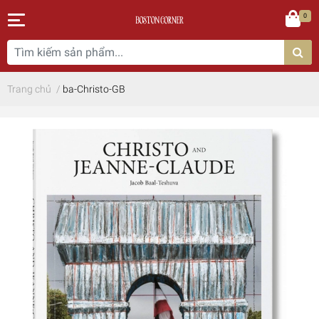
0
Trang chủ
/
ba-Christo-GB